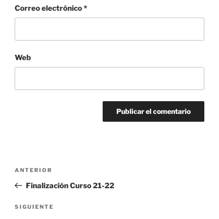
Correo electrónico
*
Web
Navegación
Entrada
ANTERIOR
de
anterior:
Finalización Curso 21-22
entradas
Siguiente
SIGUIENTE