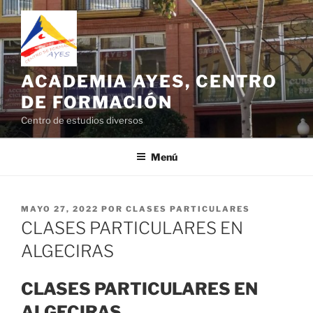
Saltar
al
contenido
ACADEMIA AYES, CENTRO
DE FORMACIÓN
Centro de estudios diversos
Menú
PUBLICADO
MAYO 27, 2022
POR
CLASES PARTICULARES
EL
CLASES PARTICULARES EN
ALGECIRAS
CLASES PARTICULARES EN
ALGECIRAS