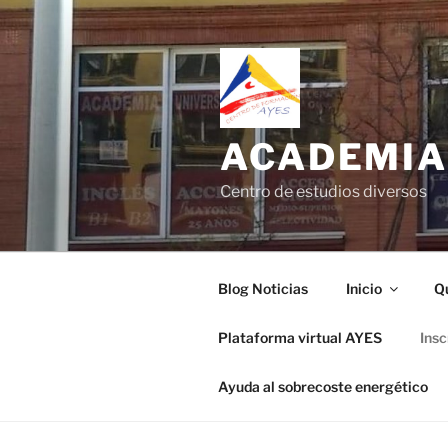
Saltar
al
contenido
ACADEMIA
Centro de estudios diversos
Blog Noticias
Inicio
Q
Plataforma virtual AYES
Ins
Ayuda al sobrecoste energético