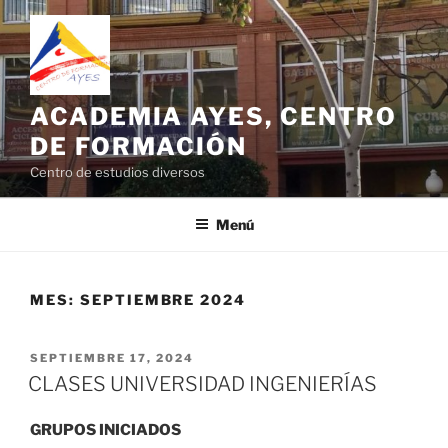
Saltar
al
contenido
ACADEMIA AYES, CENTRO
DE FORMACIÓN
Centro de estudios diversos
Menú
MES:
SEPTIEMBRE 2024
PUBLICADO
SEPTIEMBRE 17, 2024
EL
CLASES UNIVERSIDAD INGENIERÍAS
GRUPOS INICIADOS