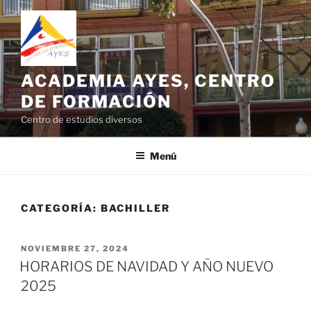
Saltar
al
contenido
ACADEMIA AYES, CENTRO
DE FORMACIÓN
Centro de estudios diversos
Menú
CATEGORÍA:
BACHILLER
PUBLICADO
NOVIEMBRE 27, 2024
EL
HORARIOS DE NAVIDAD Y AÑO NUEVO
2025