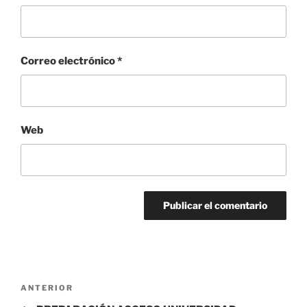
Correo electrónico
*
Web
Navegación
Entrada
ANTERIOR
de
anterior: