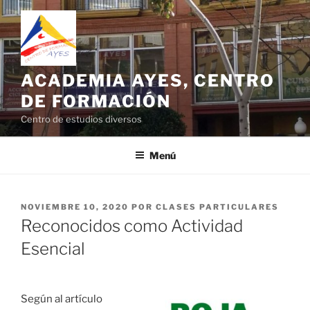
Saltar
al
contenido
ACADEMIA AYES, CENTRO
DE FORMACIÓN
Centro de estudios diversos
Menú
PUBLICADO
NOVIEMBRE 10, 2020
POR
CLASES PARTICULARES
EL
Reconocidos como Actividad
Esencial
Según al artículo