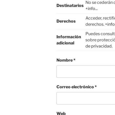
No se cederán d
Destinatarios
+info...
Acceder, rectifi
Derechos
derechos.
+info.
Puedes consulta
Información
sobre protecci
adicional
de privacidad
.
Nombre
*
Correo electrónico
*
Web