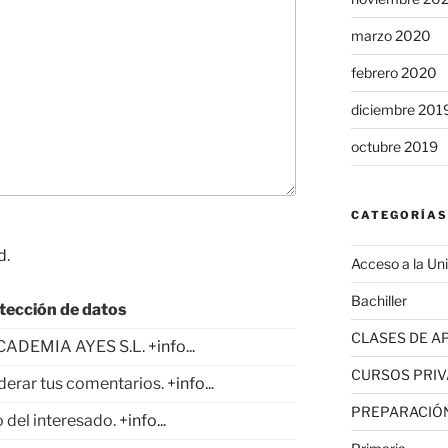
marzo 2020
febrero 2020
diciembre 201
octubre 2019
CATEGORÍAS
d
.
Acceso a la Un
Bachiller
tección de datos
CLASES DE A
CADEMIA AYES S.L.
+info...
CURSOS PRI
derar tus comentarios.
+info...
PREPARACIÓN
 del interesado.
+info...