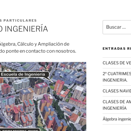
S PARTICULARES
Buscar
 INGENIERÍA
por:
lgebra, Cálculo y Ampliación de
ENTRADAS R
ado ponte en contacto con nosotros.
CLASES DE V
2º CUATRIME
INGENIERIA.
CLASES NAVI
CLASES DE A
INGENIERÍA
Álgebra ingeni