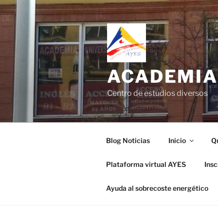
Saltar
al
contenido
ACADEMIA
Centro de estudios diversos
Blog Noticias
Inicio
Q
Plataforma virtual AYES
Ins
Ayuda al sobrecoste energético