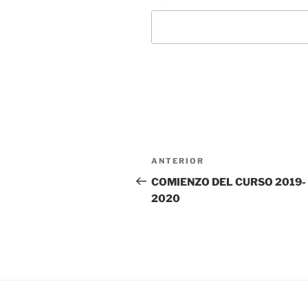
Navegación
Entrada
ANTERIOR
de
anterior:
COMIENZO DEL CURSO 2019-
2020
entradas