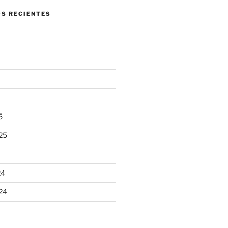
S RECIENTES
5
25
24
24